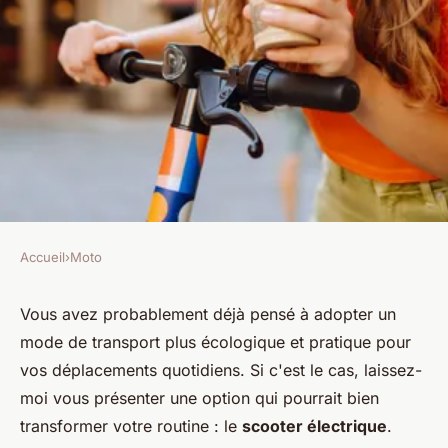
Accueil
›
Moto
MOTO
Découvrez pourquoi le scooter
Vous avez probablement déjà pensé à adopter un
mode de transport plus écologique et pratique pour
électrique est idéal pour vos
vos déplacements quotidiens. Si c'est le cas, laissez-
déplacements
moi vous présenter une option qui pourrait bien
transformer votre routine : le
scooter électrique
.
Ismaël
•
10 février 2025
•
7 min de lecture