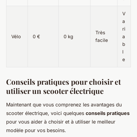
V
a
ri
Très
Vélo
0 €
0 kg
a
facile
b
l
e
Conseils pratiques pour choisir et
utiliser un scooter électrique
Maintenant que vous comprenez les avantages du
scooter électrique, voici quelques
conseils pratiques
pour vous aider à choisir et à utiliser le meilleur
modèle pour vos besoins.