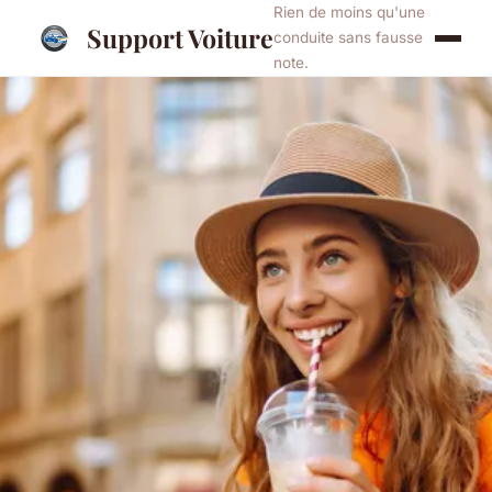
Rien de moins qu'une
Support Voiture
conduite sans fausse
note.