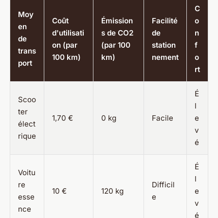
C
Moy
Coût
Émission
Facilité
o
en
d'utilisati
s de CO2
de
n
de
on (par
(par 100
station
f
trans
100 km)
km)
nement
o
port
rt
É
Scoo
l
ter
1,70 €
0 kg
Facile
e
élect
v
rique
é
É
Voitu
l
re
Difficil
10 €
120 kg
e
esse
e
v
nce
é