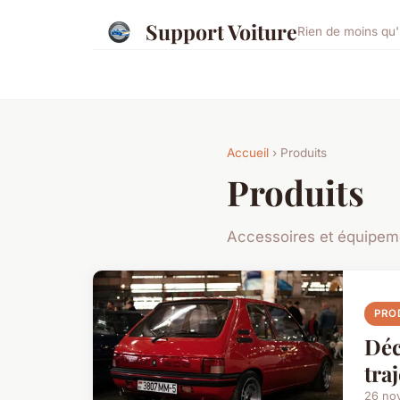
Support Voiture
Rien de moins qu'
Accueil
› Produits
Produits
Accessoires et équipem
PRO
Déc
traj
26 no