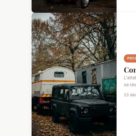
PRO
Com
L'att
se ré
23 dé