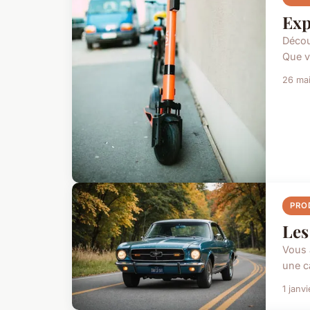
Exp
Décou
Que v
26 ma
PRO
Les
Vous 
une c
1 janv