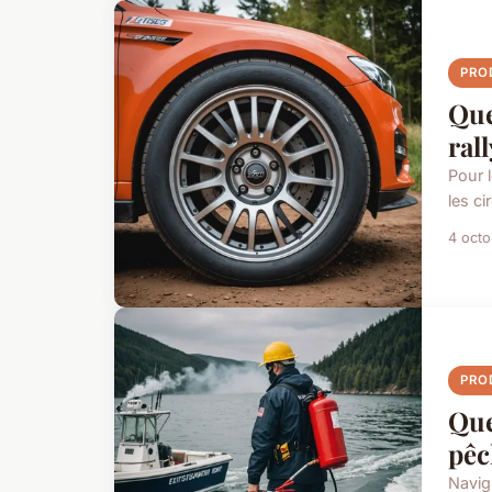
PRO
Que
ral
Pour 
les ci
4 oct
PRO
Que
pêc
Navig