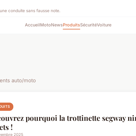
une conduite sans fausse note.
Accueil
Moto
News
Produits
Sécurité
Voiture
ents auto/moto
DUITS
ouvrez pourquoi la trottinette segway ni
ets !
vembre 2025