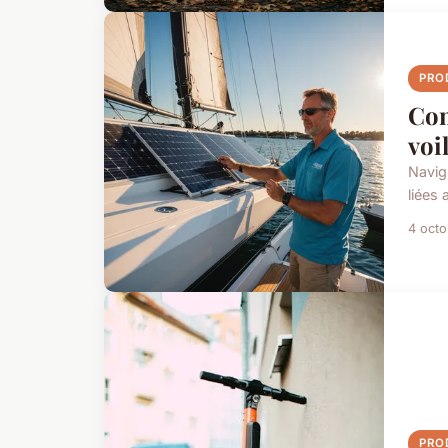
PRO
Com
voi
Navig
liées 
4 oct
PRO